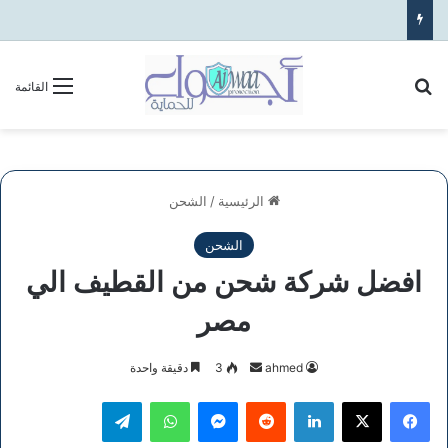
بحث عن
القائمة
الرئيسية
/
الشحن
الشحن
افضل شركة شحن من القطيف الي
مصر
أرسل
ahmed
3
دقيقة واحدة
بريدا
فيسبوك
‫X
لينكدإن
ماسنجر
واتساب
تيلقرام
إلكترونيا