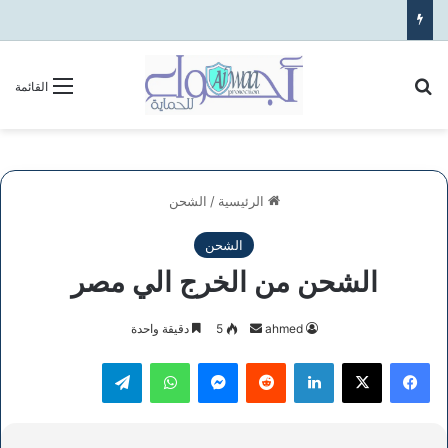
بحث عن
القائمة
الرئيسية
/
الشحن
الشحن
الشحن من الخرج الي مصر
أرسل
ahmed
5
دقيقة واحدة
بريدا
فيسبوك
‫X
لينكدإن
ماسنجر
واتساب
تيلقرام
إلكترونيا