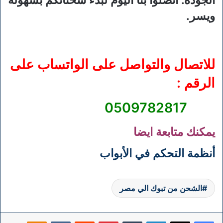
الجودة. اتصلوا بنا اليوم لبدء شحناتكم بسهولة
ويسر.
للاتصال والتواصل على الواتساب على
الرقم :
0509782817
يمكنك متابعة ايضا
أنظمة التحكم في الأبواب
الشحن من تبوك الي مصر
فيسبوك
‫X
لينكدإن
بينتيريست
klassniki