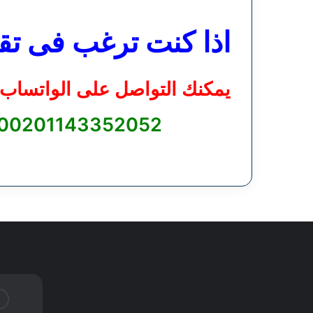
اذا كنت ترغب فى تق
يمكنك التواصل على الواتساب 
00201143352052
سياسة الخصوصية
من نحن