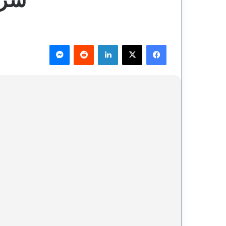
فيسبوك
‫X
لينكدإن
ماسنجر