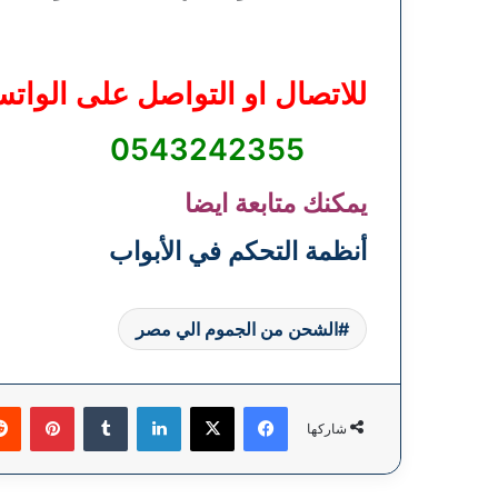
للاتصال او التواصل على الوات
0543242355
يمكنك متابعة ايضا
أنظمة التحكم في الأبواب
الشحن من الجموم الي مصر
فيسبوك
‫X
لينكدإن
بينتي
شاركها