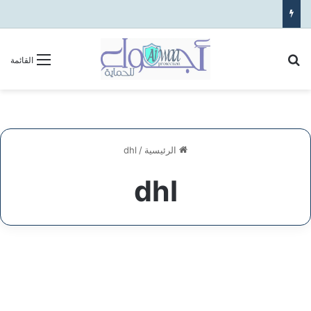
بحث عن
القائمة
الرئيسية
/
dhl
dhl
شحن
من
الشحن
غرب
الإحساء