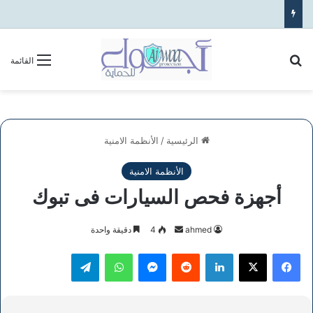
بحث عن
القائمة
الرئيسية
/
الأنظمة الامنية
الأنظمة الامنية
أجهزة فحص السيارات فى تبوك
أرسل
ahmed
4
دقيقة واحدة
بريدا
فيسبوك
‫X
لينكدإن
ماسنجر
واتساب
تيلقرام
إلكترونيا