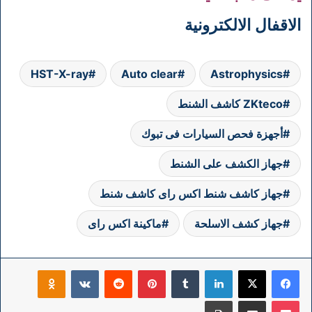
الاقفال الالكترونية
HST-X-ray
Auto clear
Astrophysics
ZKteco كاشف الشنط
أجهزة فحص السيارات فى تبوك
جهاز الكشف على الشنط
جهاز كاشف شنط اكس راى كاشف شنط
جهاز كشف الاسلحة
ماكينة اكس راى
فيسبوك
‫X
لينكدإن
بينتيريست
klassniki
‫Pocket
مشاركة عبر البريد
طباعة