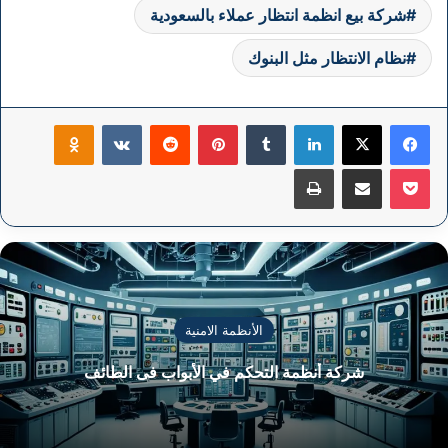
شركة بيع انظمة انتظار عملاء بالسعودية
نظام الانتظار مثل البنوك
فيسبوك
‫X
لينكدإن
بينتيريست
klassniki
‫Pocket
مشاركة عبر البريد
طباعة
الأنظمة الامنية
شركة أنظمة التحكم في الأبواب فى الطائف