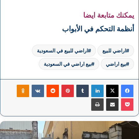
يمكنك متابعة ايضا
أنظمة التحكم في الأبواب
اراضي للبيع
اراضي للبيع في السعودية
بيع اراضي
بيع اراضي في السعودية
فيسبوك
‫X
لينكدإن
بينتيريست
klassniki
‫Pocket
مشاركة عبر البريد
طباعة