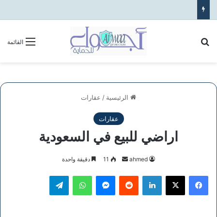
بحث عن
القائمة
الرئيسية
/
عقارات
عقارات
اراضي للبيع في السعودية
أرسل
ahmed
11
دقيقة واحدة
بريدا
فيسبوك
‫X
لينكدإن
ماسنجر
واتساب
تيلقرام
إلكترونيا