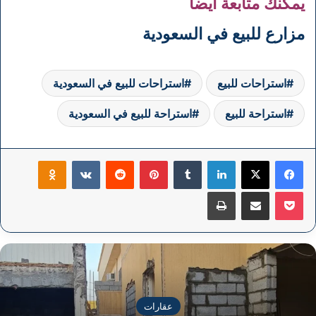
يمكنك متابعة ايضا
مزارع للبيع في السعودية
استراحات للبيع
استراحات للبيع في السعودية
استراحة للبيع
استراحة للبيع في السعودية
فيسبوك
‫X
لينكدإن
بينتيريست
klassniki
‫Pocket
مشاركة عبر البريد
طباعة
عقارات