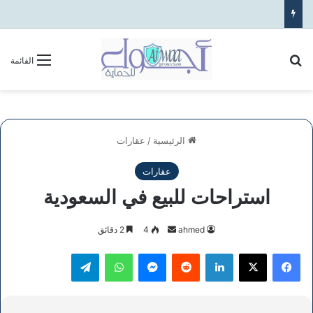
بحث عن
القائمة
الرئيسية
/
عقارات
عقارات
استراحات للبيع في السعودية
أرسل
ahmed
4
2 دقائق
بريدا
فيسبوك
‫X
لينكدإن
ماسنجر
واتساب
تيلقرام
إلكترونيا