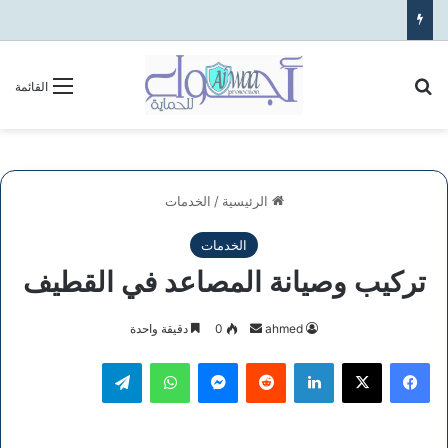
بحث عن
القائمة
الرئيسية
/
الخدمات
الخدمات
تركيب وصيانة المصاعد في القطيف
أرسل
ahmed
0
دقيقة واحدة
بريدا
فيسبوك
‫X
لينكدإن
ماسنجر
واتساب
تيلقرام
إلكترونيا