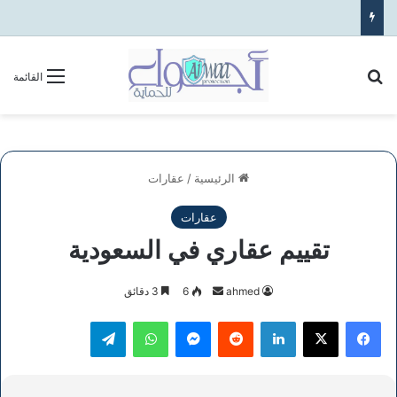
بحث عن
القائمة
الرئيسية
/
عقارات
عقارات
تقييم عقاري في السعودية
أرسل
ahmed
6
3 دقائق
بريدا
فيسبوك
‫X
لينكدإن
ماسنجر
واتساب
تيلقرام
إلكترونيا