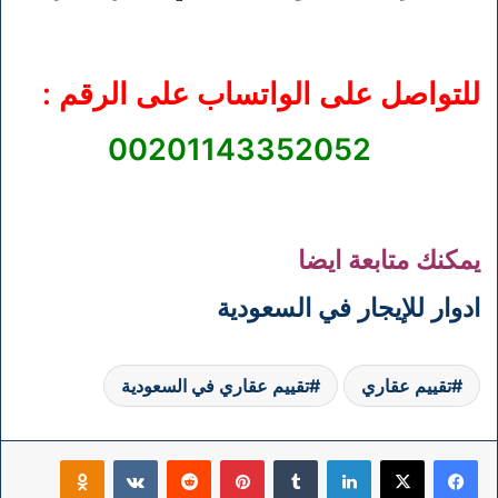
للتواصل على الواتساب على الرقم :
00201143352052
يمكنك متابعة ايضا
ادوار للإيجار في السعودية
تقييم عقاري
تقييم عقاري في السعودية
فيسبوك
‫X
لينكدإن
بينتيريست
klassniki