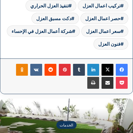
تركيب اعمال العزل
تنفيذ العزل الحراري
حصر اعمال العزل
دكت مسبق العزل
سعر اعمال العزل
شركة أعمال العزل في الإحساء
فنون العزل
فيسبوك
‫X
لينكدإن
بينتيريست
klassniki
‫Pocket
مشاركة عبر البريد
طباعة
الخدمات