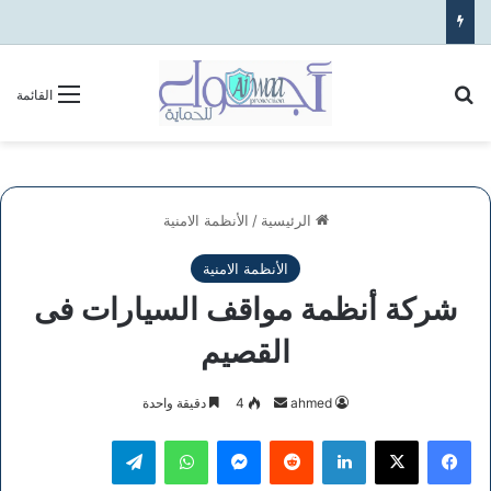
بحث عن
القائمة
الرئيسية
/
الأنظمة الامنية
الأنظمة الامنية
شركة أنظمة مواقف السيارات فى
القصيم
أرسل
ahmed
4
دقيقة واحدة
بريدا
فيسبوك
‫X
لينكدإن
ماسنجر
واتساب
تيلقرام
إلكترونيا