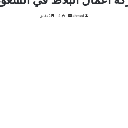
أرسل
ahmed
4
2 دقائق
بريدا
إلكترونيا