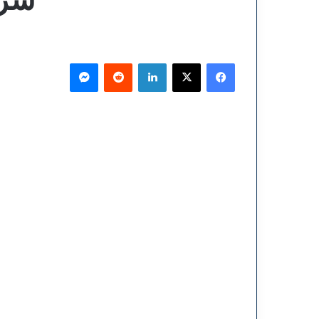
فيسبوك
‫X
لينكدإن
ماسنجر