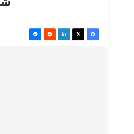
شر
فيسبوك
‫X
لينكدإن
ماسنجر