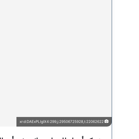
xr:d:DAExPLIgIX4:299,j:29506725928,t:22062622