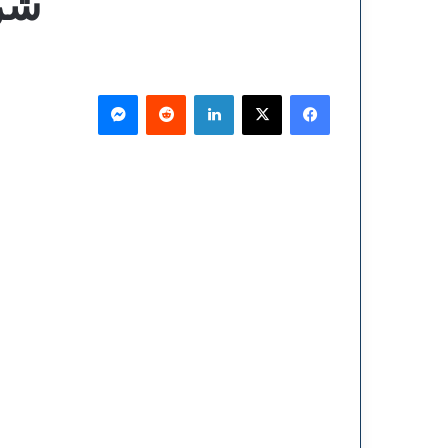
شرك
فيسبوك
‫X
لينكدإن
ماسنجر