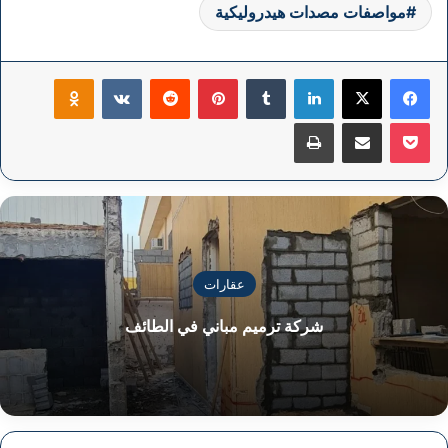
مواصفات مصدات هيدروليكية
فيسبوك
‫X
لينكدإن
بينتيريست
klassniki
‫Pocket
مشاركة عبر البريد
طباعة
عقارات
شركة ترميم مباني في الطائف