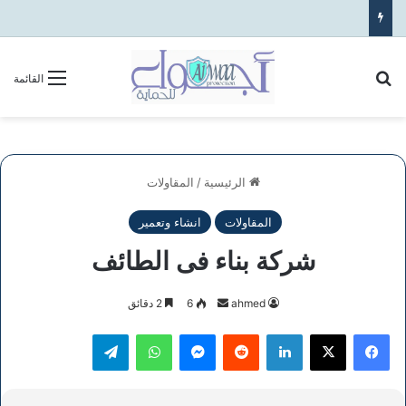
بحث عن
القائمة
الرئيسية
/
المقاولات
المقاولات
انشاء وتعمير
شركة بناء فى الطائف
أرسل
ahmed
6
2 دقائق
بريدا
فيسبوك
‫X
لينكدإن
ماسنجر
واتساب
تيلقرام
إلكترونيا