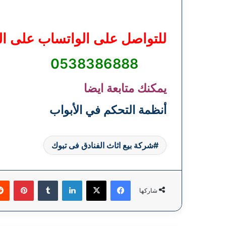
للتواصل على الواتساب على ال
0538386888
يمكنك متابعة ايضا
أنظمة التحكم في الأبواب
شركة بيع اثاث الفنادق فى تبوك
فيسبوك
‫X
لينكدإن
بينتي
شاركها