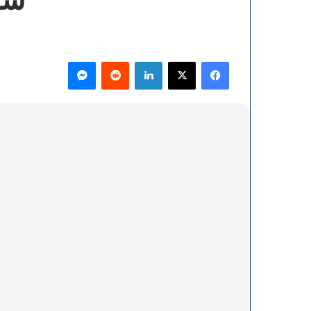
فيسبوك
‫X
لينكدإن
ماسنجر