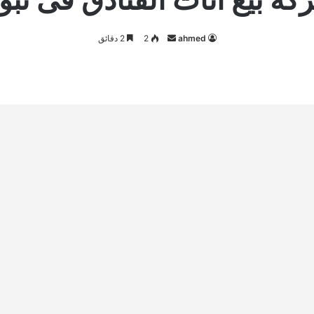
أرسل
ahmed
2
2 دقائق
بريدا
إلكترونيا