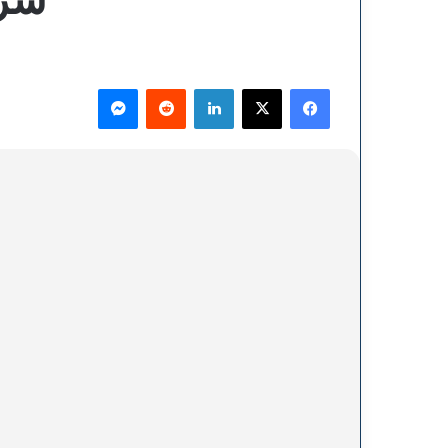
فيسبوك
‫X
لينكدإن
ماسنجر