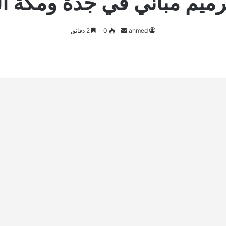
ميم مباني في جدة ومكة ا
أرسل
ahmed
0
2 دقائق
بريدا
إلكترونيا