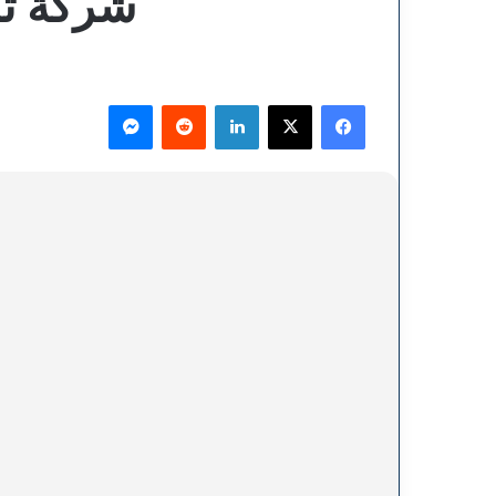
شركة تر
فيسبوك
‫X
لينكدإن
ماسنجر