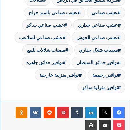
عشب صناعي
عشب صناعي بالمتر حراج
عشب صناعي جداري
عشب صناعي ساكو
عشب صناعي للحوش
عشب صناعي للملاعب
مصبات شلال جداري
مصبات شلالات للبيع
نوافير حدائق السلطان
نوافير حدائق جاهزة
نوافير رخيصة
نوافير منزلية خارجية
نوافير منزلية ساكو
فيسبوك
‫X
لينكدإن
بينتيريست
klassniki
‫Pocket
مشاركة عبر البريد
طباعة