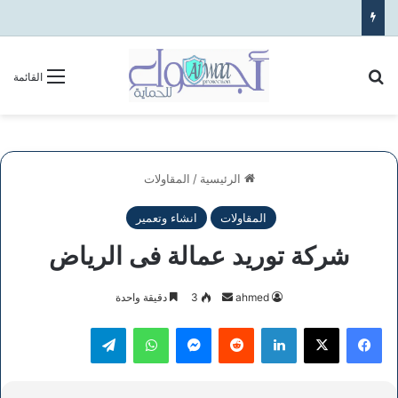
بحث عن
القائمة
الرئيسية
/
المقاولات
المقاولات
انشاء وتعمير
شركة توريد عمالة فى الرياض
أرسل
ahmed
3
دقيقة واحدة
بريدا
فيسبوك
‫X
لينكدإن
ماسنجر
واتساب
تيلقرام
إلكترونيا