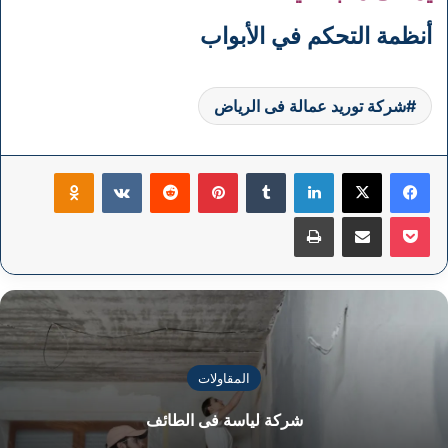
أنظمة التحكم في الأبواب
شركة توريد عمالة فى الرياض
فيسبوك
‫X
لينكدإن
بينتيريست
klassniki
‫Pocket
مشاركة عبر البريد
طباعة
المقاولات
شركة لياسة فى الطائف