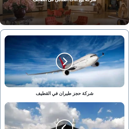
شركة
حجز
طيران
في
القطيف
شركة حجز طيران في القطيف
مكاتب
حجز
الحج
والعمرة
في