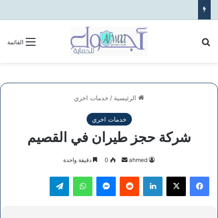
بحث عن
القائمة
الرئيسية
/
خدمات اخري
خدمات اخري
شركة حجز طيران في القصيم
أرسل
ahmed
0
دقيقة واحدة
بريدا
فيسبوك
‫X
لينكدإن
ماسنجر
واتساب
تيلقرام
إلكترونيا