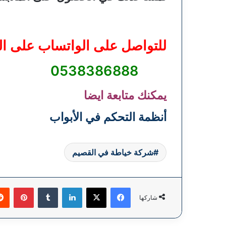
للتواصل على الواتساب على ال
0538386888
يمكنك متابعة ايضا
أنظمة التحكم في الأبواب
شركة خياطة في القصيم
فيسبوك
‫X
لينكدإن
بينتي
شاركها