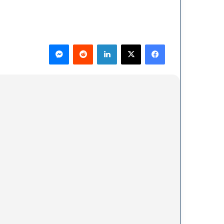
فيسبوك
‫X
لينكدإن
ماسنجر