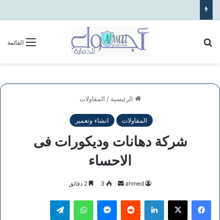
بحث عن
القائمة
الرئيسية
/
المقاولات
المقاولات
انشاء وتعمير
شركة دهانات وديكورات فى
الاحساء
أرسل
ahmed
3
2 دقائق
بريدا
فيسبوك
‫X
لينكدإن
ماسنجر
واتساب
تيلقرام
إلكترونيا