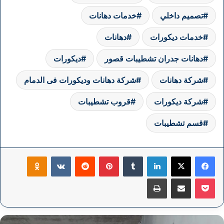
تصميم داخلي
خدمات دهانات
خدمات ديكورات
دهانات
دهانات جدران تشطيبات قصور
ديكورات
شركة دهانات
شركة دهانات وديكورات فى الدمام
شركة ديكورات
قروب تشطيبات
قسم تشطيبات
فيسبوك
‫X
لينكدإن
بينتيريست
klassniki
‫Pocket
مشاركة عبر البريد
طباعة