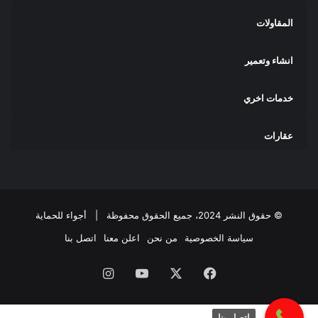
المقاولات
انشاء وتعمير
خدمات اخري
عقارات
© حقوق النشر 2024، جميع الحقوق محفوظة |
أجواء للحماية
سياسة الخصوصية
من نحن
اعلن معنا
اتصل بنا
فيسبوك
‫X
‫YouTube
انستقرام
اتصل بنا