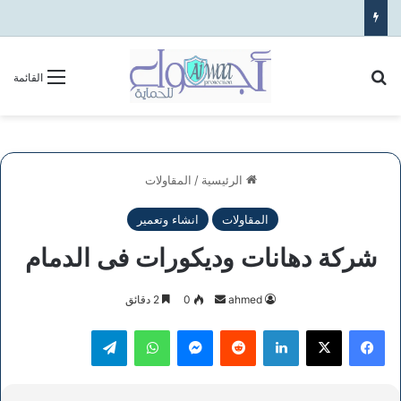
بحث عن
القائمة
الرئيسية
/
المقاولات
المقاولات
انشاء وتعمير
شركة دهانات وديكورات فى الدمام
أرسل
ahmed
0
2 دقائق
بريدا
فيسبوك
‫X
لينكدإن
ماسنجر
واتساب
تيلقرام
إلكترونيا