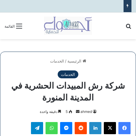
بحث عن
القائمة
الرئيسية
/
الخدمات
الخدمات
شركة رش المبيدات الحشرية في
المدينة المنورة
أرسل
ahmed
5
دقيقة واحدة
بريدا
فيسبوك
‫X
لينكدإن
ماسنجر
واتساب
تيلقرام
إلكترونيا