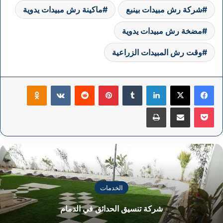
شركة رش مبيدات بينبع
ماكينة رش مبيدات يدوية
مضخة رش مبيدات يدوية
وقت رش المبيدات الزراعية
فيسبوك
‫X
لينكدإن
بينتيريست
klassniki
‫Pocket
مشاركة عبر البريد
طباعة
الخدمات
شركة تنسيق الحدائق في الدمام