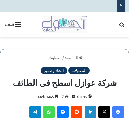
بحث عن
القائمة
الرئيسية
/
المقاولات
المقاولات
انشاء وتعمير
شركة عوازل اسطح فى الطائف
أرسل
ahmed
7
دقيقة واحدة
بريدا
فيسبوك
‫X
لينكدإن
ماسنجر
واتساب
تيلقرام
إلكترونيا