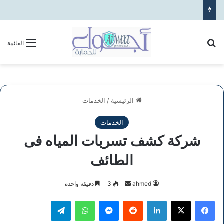
بحث عن
القائمة
الرئيسية
/
الخدمات
الخدمات
شركة كشف تسربات المياه فى
الطائف
أرسل
ahmed
3
دقيقة واحدة
بريدا
فيسبوك
‫X
لينكدإن
ماسنجر
واتساب
تيلقرام
إلكترونيا