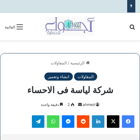
بحث عن
القائمة
الرئيسية
/
المقاولات
المقاولات
انشاء وتعمير
شركة لياسة فى الاحساء
أرسل
ahmed
2
دقيقة واحدة
بريدا
فيسبوك
‫X
لينكدإن
ماسنجر
واتساب
تيلقرام
إلكترونيا