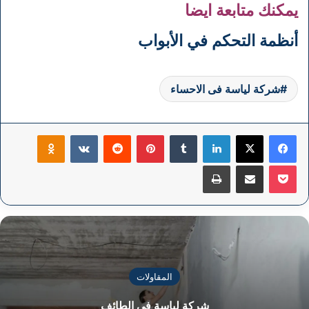
يمكنك متابعة ايضا
أنظمة التحكم في الأبواب
شركة لياسة فى الاحساء
فيسبوك
‫X
لينكدإن
بينتيريست
klassniki
‫Pocket
مشاركة عبر البريد
طباعة
المقاولات
شركة لياسة فى الطائف