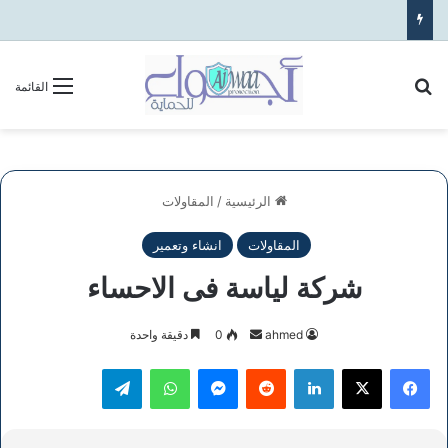
بحث عن
القائمة
الرئيسية
/
المقاولات
المقاولات
انشاء وتعمير
شركة لياسة فى الاحساء
أرسل
ahmed
0
دقيقة واحدة
بريدا
فيسبوك
‫X
لينكدإن
ماسنجر
واتساب
تيلقرام
إلكترونيا