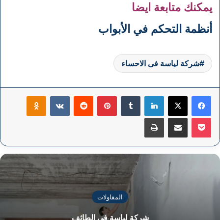
يمكنك متابعة ايضا
أنظمة التحكم في الأبواب
شركة لياسة فى الاحساء
فيسبوك
‫X
لينكدإن
بينتيريست
klassniki
‫Pocket
مشاركة عبر البريد
طباعة
المقاولات
شركة لياسة فى الطائف