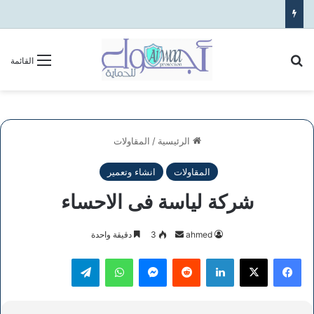
بحث عن
القائمة
الرئيسية
/
المقاولات
المقاولات
انشاء وتعمير
شركة لياسة فى الاحساء
أرسل
ahmed
3
دقيقة واحدة
بريدا
فيسبوك
‫X
لينكدإن
ماسنجر
واتساب
تيلقرام
إلكترونيا