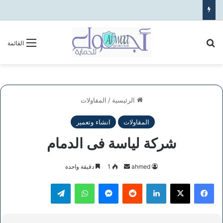
بحث عن
القائمة
الرئيسية
/
المقاولات
المقاولات
انشاء وتعمير
شركة لياسة فى الدمام
أرسل
ahmed
1
دقيقة واحدة
بريدا
فيسبوك
‫X
لينكدإن
ماسنجر
واتساب
تيلقرام
إلكترونيا