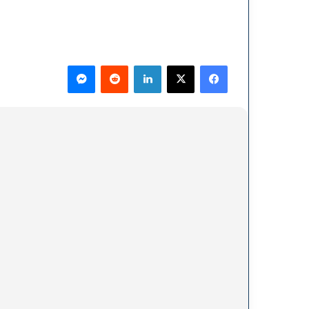
فيسبوك
‫X
لينكدإن
ماسنجر