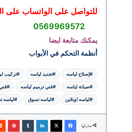
للتواصل على الواتساب على ال
0569969572
يمكنك متابعة ايضا
أنظمة التحكم في الأبواب
إصلاح لياسه
تجديد لياسه
تركيب لي
صيانة لياسه
فني ترميم لياسه
فني 
لياسه اونلاين
لياسه تسوق
لياسه ت
فيسبوك
‫X
لينكدإن
بينتي
شاركها