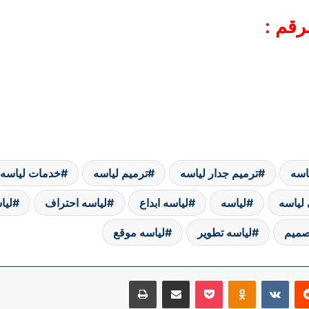
رقم :
اسه
ترميم جدار لياسه
ترميم لياسه
خدمات لياسه
لياسه
لياسه
لياسه ابداع
لياسه احتراف
ليا
صميم
لياسه تطوير
لياسه موقع
ريست
Odnoklassniki
‫Pocket
مشاركة عبر البريد
طباعة