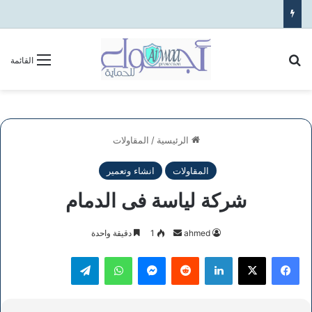
بحث عن
القائمة
الرئيسية
/
المقاولات
المقاولات
انشاء وتعمير
شركة لياسة فى الدمام
أرسل
ahmed
1
دقيقة واحدة
بريدا
فيسبوك
‫X
لينكدإن
ماسنجر
واتساب
تيلقرام
إلكترونيا