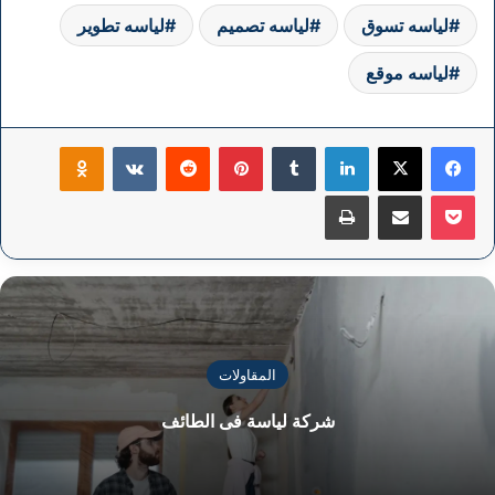
لياسه تسوق
لياسه تصميم
لياسه تطوير
لياسه موقع
فيسبوك
‫X
لينكدإن
بينتيريست
klassniki
‫Pocket
مشاركة عبر البريد
طباعة
المقاولات
شركة لياسة فى الطائف