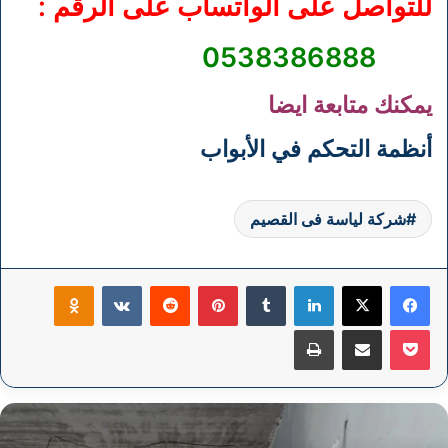
للتواصل على الواتساب على الرقم :
0538386888
يمكنك متابعة ايضا
أنظمة التحكم في الأبواب
شركة لياسة فى القصيم
فيسبوك
‫X
لينكدإن
بينتيريست
klassniki
‫Pocket
مشاركة عبر البريد
طباعة