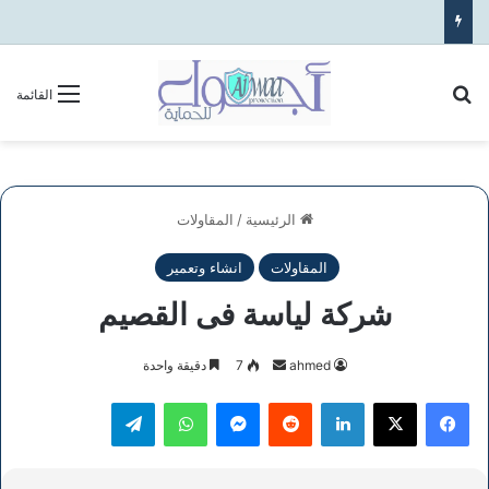
بحث عن
القائمة
الرئيسية
/
المقاولات
المقاولات
انشاء وتعمير
شركة لياسة فى القصيم
أرسل
ahmed
7
دقيقة واحدة
بريدا
فيسبوك
‫X
لينكدإن
ماسنجر
واتساب
تيلقرام
إلكترونيا