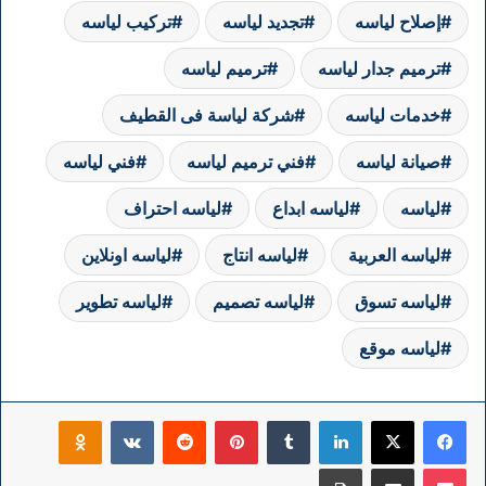
إصلاح لياسه
تجديد لياسه
تركيب لياسه
ترميم جدار لياسه
ترميم لياسه
خدمات لياسه
شركة لياسة فى القطيف
صيانة لياسه
فني ترميم لياسه
فني لياسه
لياسه
لياسه ابداع
لياسه احتراف
لياسه العربية
لياسه انتاج
لياسه اونلاين
لياسه تسوق
لياسه تصميم
لياسه تطوير
لياسه موقع
فيسبوك
‫X
لينكدإن
بينتيريست
klassniki
‫Pocket
مشاركة عبر البريد
طباعة