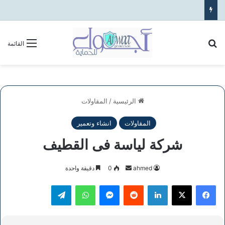
بحث عن
القائمة
الرئيسية
/
المقاولات
المقاولات
انشاء وتعمير
شركة لياسة فى القطيف
أرسل
ahmed
0
دقيقة واحدة
بريدا
فيسبوك
‫X
لينكدإن
ماسنجر
واتساب
تيلقرام
إلكترونيا