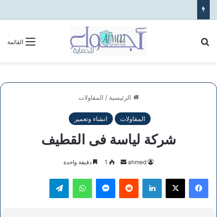
بحث عن
القائمة
الرئيسية
/
المقاولات
المقاولات
انشاء وتعمير
شركة لياسة فى القطيف
أرسل
ahmed
1
دقيقة واحدة
بريدا
فيسبوك
‫X
لينكدإن
ماسنجر
واتساب
تيلقرام
إلكترونيا