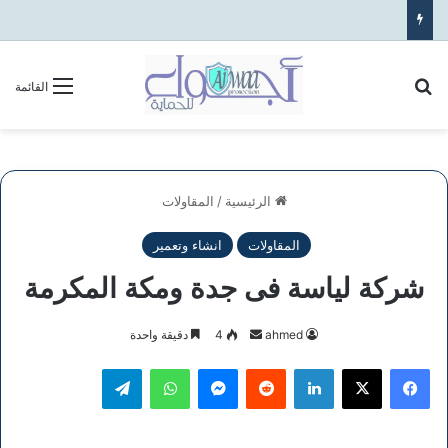
بحث عن
القائمة
الرئيسية
/
المقاولات
المقاولات
انشاء وتعمير
شركة لياسة فى جدة ومكة المكرمة
أرسل
ahmed
4
دقيقة واحدة
بريدا
فيسبوك
‫X
لينكدإن
ماسنجر
واتساب
تيلقرام
إلكترونيا