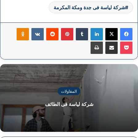
شركة لياسة فى جدة ومكة المكرمة
فيسبوك
‫X
لينكدإن
بينتيريست
klassniki
‫Pocket
مشاركة عبر البريد
طباعة
المقاولات
شركة لياسة فى الطائف