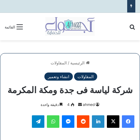
بحث عن
القائمة
الرئيسية
/
المقاولات
المقاولات
انشاء وتعمير
شركة لياسة فى جدة ومكة المكرمة
أرسل
ahmed
4
دقيقة واحدة
بريدا
فيسبوك
‫X
لينكدإن
ماسنجر
واتساب
تيلقرام
إلكترونيا