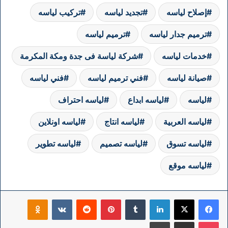
إصلاح لياسه
تجديد لياسه
تركيب لياسه
ترميم جدار لياسه
ترميم لياسه
خدمات لياسه
شركة لياسة فى جدة ومكة المكرمة
صيانة لياسه
فني ترميم لياسه
فني لياسه
لياسه
لياسه ابداع
لياسه احتراف
لياسه العربية
لياسه انتاج
لياسه اونلاين
لياسه تسوق
لياسه تصميم
لياسه تطوير
لياسه موقع
فيسبوك
‫X
لينكدإن
بينتيريست
klassniki
‫Pocket
مشاركة عبر البريد
طباعة