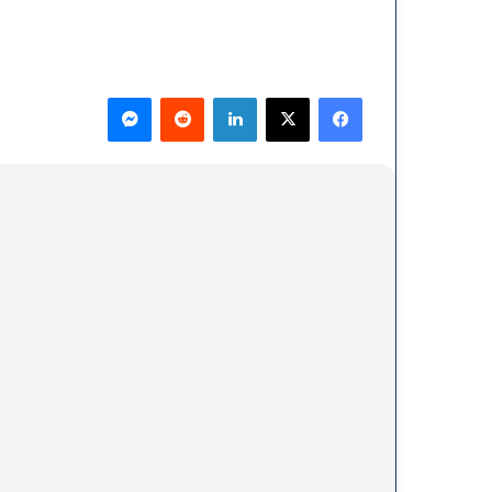
فيسبوك
‫X
لينكدإن
ماسنجر