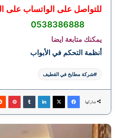
للتواصل على الواتساب على ال
0538386888
يمكنك متابعة ايضا
أنظمة التحكم في الأبواب
شركة مطابخ في القطيف
فيسبوك
‫X
لينكدإن
بينتي
شاركها