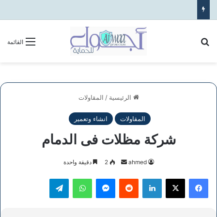
بحث عن
القائمة
الرئيسية
/
المقاولات
المقاولات
انشاء وتعمير
شركة مظلات فى الدمام
أرسل
ahmed
2
دقيقة واحدة
بريدا
فيسبوك
‫X
لينكدإن
ماسنجر
واتساب
تيلقرام
إلكترونيا