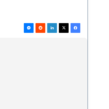
فيسبوك
‫X
لينكدإن
ماسنجر