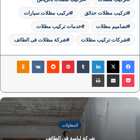
تركيب مظلات حدائق
تركيب مظلات سيارات
تصاميم مظلات
خدمات تركيب مظلات
شركات تركيب مظلات
شركة مظلات فى الطائف
فيسبوك
‫X
لينكدإن
بينتيريست
klassniki
‫Pocket
مشاركة عبر البريد
طباعة
المقاولات
شركة لياسة فى الطائف