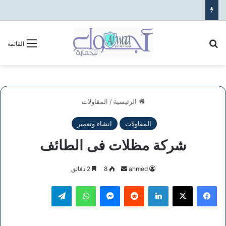
بحث عن
القائمة
الرئيسية
/
المقاولات
المقاولات
انشاء وتعمير
شركة مظلات فى الطائف
أرسل
ahmed
8
2 دقائق
بريدا
فيسبوك
‫X
لينكدإن
ماسنجر
واتساب
تيلقرام
إلكترونيا