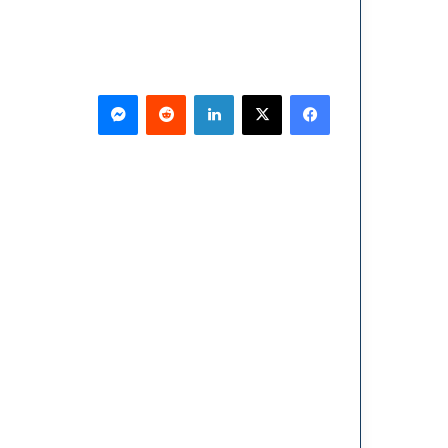
فيسبوك
‫X
لينكدإن
ماسنجر