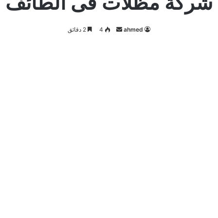
شركة مظلات فى الطائف
أرسل
ahmed
4
2 دقائق
بريدا
إلكترونيا