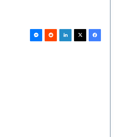
فيسبوك
‫X
لينكدإن
ماسنجر