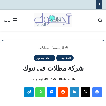
بحث عن
القائمة
الرئيسية
/
المقاولات
المقاولات
انشاء وتعمير
شركة مظلات فى تبوك
أرسل
ahmed
1
دقيقة واحدة
بريدا
فيسبوك
‫X
لينكدإن
ماسنجر
واتساب
تيلقرام
إلكترونيا