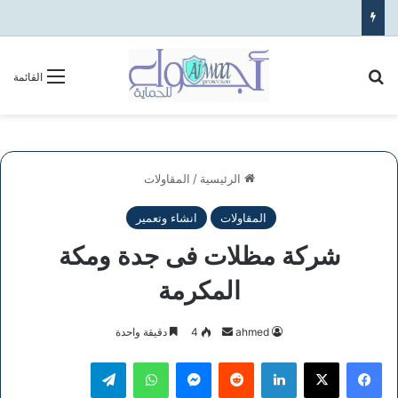
بحث عن
القائمة
الرئيسية
/
المقاولات
المقاولات
انشاء وتعمير
شركة مظلات فى جدة ومكة
المكرمة
أرسل
ahmed
4
دقيقة واحدة
بريدا
فيسبوك
‫X
لينكدإن
ماسنجر
واتساب
تيلقرام
إلكترونيا