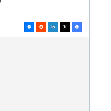
فيسبوك
‫X
لينكدإن
ماسنجر