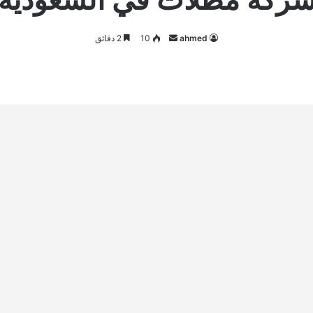
أرسل
ahmed
10
2 دقائق
بريدا
إلكترونيا